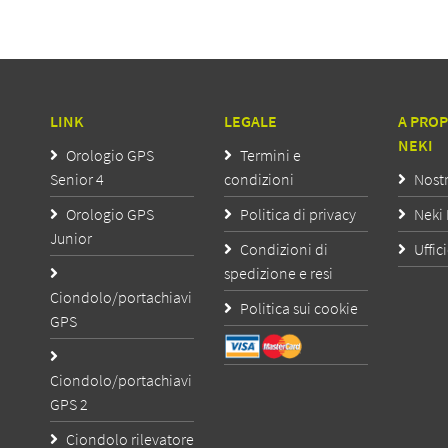
LINK
LEGALE
A PROP
NEKI
Orologio GPS
Termini e
Senior 4
condizioni
Nost
Orologio GPS
Politica di privacy
Neki 
Junior
Condizioni di
Uffic
spedizione e resi
Ciondolo/portachiavi
Politica sui cookie
GPS
Ciondolo/portachiavi
GPS 2
Ciondolo rilevatore