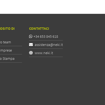
OSITO DI
CONTATTACI
+34 653 845 618
ro team
assistenza@neki.it
Imprese
www.neki.it
io Stampa