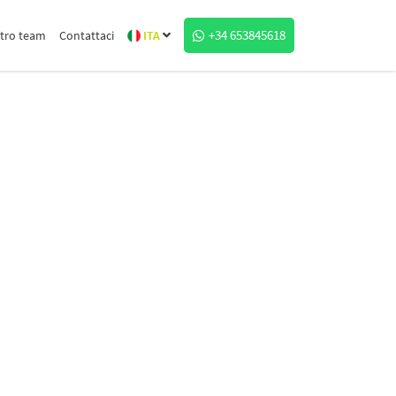
+34 653845618
tro team
Contattaci
ITA